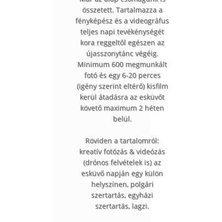
összetett. Tartalmazza a
fényképész és a videográfus
teljes napi tevékénységét
kora reggeltől egészen az
újasszonytánc végéig.
Minimum 600 megmunkált
fotó és egy 6-20 perces
(igény szerint eltérő) kisfilm
kerül átadásra az esküvőt
követő maximum 2 héten
belül.
Röviden a tartalomról:
kreatív fotózás & videózás
(drónos felvételek is) az
esküvő napján egy külön
helyszínen, polgári
szertartás, egyházi
szertartás, lagzi.