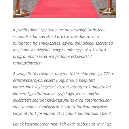
A „szelfi tükör” egy tökéletes plusz szolgáltatás lehet
számodra, ha szeretnéd örökre szívedbe zárni a
pillanatot, ha emlékezetes, egyedi ajándékkal szeretnéd
meglepni vendégeidet vagy csupán egy szórakoztató
programmal szeretnéd feldobni esküvődet /
rendezvényedet!
A szolgáltatás röviden: maga a tükör előlapja egy 72″-os
érintőképernyős, edzett üveg, ahol a beépített
kamerának segítségével viszont láthatjátok magatokat
élőben. Egy általunk, az ügyfél igényeihez mérten
elkészített sablont kiválasztunk és arra automatikusan
elhelyezzük a vendégekről készített fotókat, melyeket
kinyomtatott formában át is adunk pillanatokon belül.
Ennek köszönhetően nem kell akár több hetet várni az