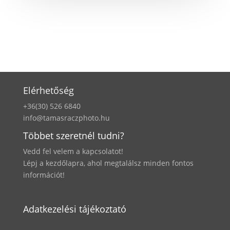
Elérhetőség
+36(30) 526 6840
info@tamasraczphoto.hu
Többet szeretnél tudni?
Vedd fel velem a kapcsolatot!
Lépj a kezdőlapra, ahol megtalálsz minden fontos
információt!
Adatkezelési tájékoztató