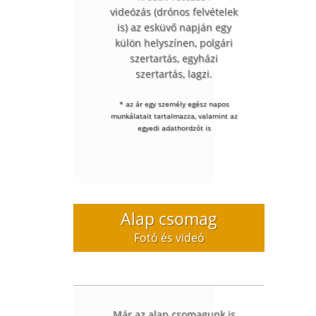
videózás (drónos felvételek
is) az esküvő napján egy
külön helyszínen, polgári
szertartás, egyházi
szertartás, lagzi.
* az ár egy személy egész napos
munkálatait tartalmazza, valamint az
egyedi adathordzót is
Alap csomag
Fotó és videó
Már az alap csomagunk is