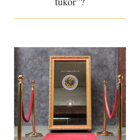
tükör”?