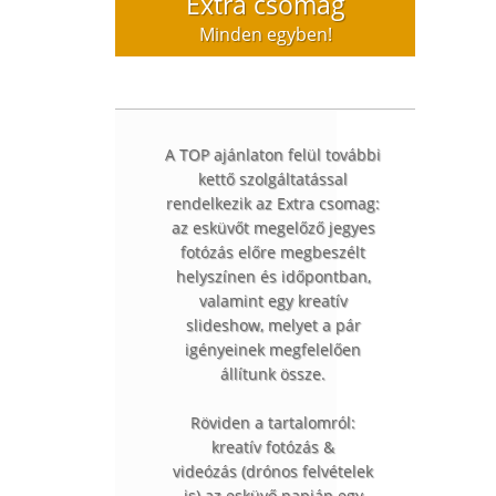
Extra csomag
Minden egyben!
A TOP ajánlaton felül további
kettő szolgáltatással
rendelkezik az Extra csomag:
az esküvőt megelőző jegyes
fotózás előre megbeszélt
helyszínen és időpontban,
valamint egy kreatív
slideshow, melyet a pár
igényeinek megfelelően
állítunk össze.
Röviden a tartalomról:
kreatív fotózás &
videózás (drónos felvételek
is) az esküvő napján egy